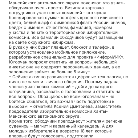
Мансийского автономного округа поясняют, что узнать
обходчиков очень просто. Визитная карточка
сотрудников участковых комиссий – это яркая
брендированная сумка-портфель красного или синего
цвета, белый шарф с символикой флага России, значок,
бейдж с именем, отчеством, фамилией, номером
участка и печатью территориальной избирательной
комиссии. Все фамилии обходчиков будут размещены
на сайте окружного избиркома.
В руках у них будет планшет, блокнот и телефон, в
котором установлено мобильное приложение,
разработанное специально для проекта «ИнформУИК».
Югорчан попросят ответить на вопросы небольшой
анкеты: она не содержит персональных данных, а ее
заполнение займет не больше 5 минут.
– Сейчас активно развиваются цифровые технологии, но
ничто не заменит личного общения. Поэтому задача
членов участковых комиссий – дойти до каждого
югорчанина, рассказать о голосовании и ответить на
все вопросы. Обращаюсь ко всем югорчанам – не
бойтесь общаться, это важная часть подготовки к
выборам, – отметила Ксения Дмитриева, заместитель
председателя избирательной комиссии Ханты-
Мансийского автономного округа.
Кроме того, обходчики преподнесут жителям региона
сувениры – магнит и карманный календарь. А для
молодых избирателей в возрасте 18 лет, которые
впервые будут голосовать, подготовили