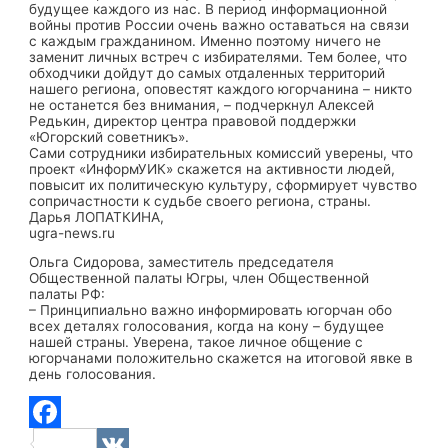
будущее каждого из нас. В период информационной
войны против России очень важно оставаться на связи
с каждым гражданином. Именно поэтому ничего не
заменит личных встреч с избирателями. Тем более, что
обходчики дойдут до самых отдаленных территорий
нашего региона, оповестят каждого югорчанина – никто
не останется без внимания, – подчеркнул Алексей
Редькин, директор центра правовой поддержки
«Югорский советникъ».
Сами сотрудники избирательных комиссий уверены, что
проект «ИнформУИК» скажется на активности людей,
повысит их политическую культуру, сформирует чувство
сопричастности к судьбе своего региона, страны.
Дарья ЛОПАТКИНА,
ugra-news.ru
Ольга Сидорова, заместитель председателя
Общественной палаты Югры, член Общественной
палаты РФ:
– Принципиально важно информировать югорчан обо
всех деталях голосования, когда на кону – будущее
нашей страны. Уверена, такое личное общение с
югорчанами положительно скажется на итоговой явке в
день голосования.
Facebook