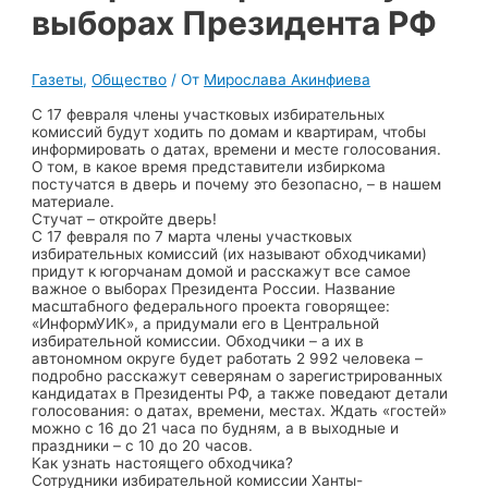
выборах Президента РФ
Газеты
,
Общество
/ От
Мирослава Акинфиева
С 17 февраля члены участковых избирательных
комиссий будут ходить по домам и квартирам, чтобы
информировать о датах, времени и месте голосования.
О том, в какое время представители избиркома
постучатся в дверь и почему это безопасно, – в нашем
материале.
Стучат – откройте дверь!
С 17 февраля по 7 марта члены участковых
избирательных комиссий (их называют обходчиками)
придут к югорчанам домой и расскажут все самое
важное о выборах Президента России. Название
масштабного федерального проекта говорящее:
«ИнформУИК», а придумали его в Центральной
избирательной комиссии. Обходчики – а их в
автономном округе будет работать 2 992 человека –
подробно расскажут северянам о зарегистрированных
кандидатах в Президенты РФ, а также поведают детали
голосования: о датах, времени, местах. Ждать «гостей»
можно с 16 до 21 часа по будням, а в выходные и
праздники – с 10 до 20 часов.
Как узнать настоящего обходчика?
Сотрудники избирательной комиссии Ханты-