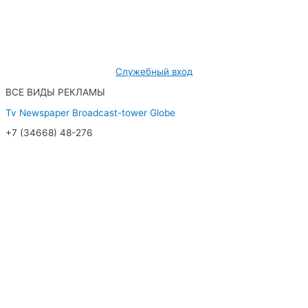
МУП «Редакция газеты «Новости Радужного»
628462, ХМАО — Югра, г. Радужный,
мкр. 7, дом 32/1, офис 2
Служебный вход
ВСЕ ВИДЫ РЕКЛАМЫ
Tv
Newspaper
Broadcast-tower
Globe
+7 (34668) 48-276