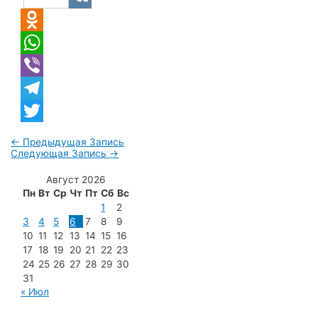
VK
Odnoklassniki
WhatsApp
Viber
Telegram
Twitter
Навигация
←
Предыдущая Запись
Следующая Запись
→
по
Август 2026
записям
Пн
Вт
Ср
Чт
Пт
Сб
Вс
1
2
3
4
5
6
7
8
9
10
11
12
13
14
15
16
17
18
19
20
21
22
23
24
25
26
27
28
29
30
31
« Июл