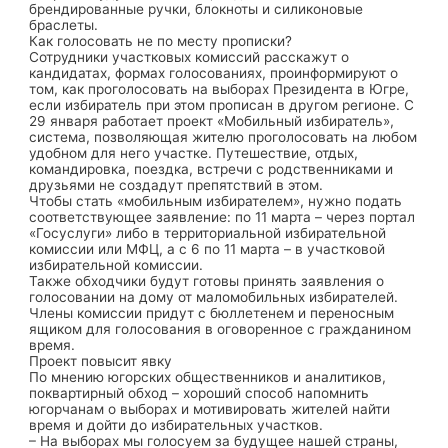
брендированные ручки, блокноты и силиконовые
браслеты.
Как голосовать не по месту прописки?
Сотрудники участковых комиссий расскажут о
кандидатах, формах голосованиях, проинформируют о
том, как проголосовать на выборах Президента в Югре,
если избиратель при этом прописан в другом регионе. С
29 января работает проект «Мобильный избиратель»,
система, позволяющая жителю проголосовать на любом
удобном для него участке. Путешествие, отдых,
командировка, поездка, встречи с родственниками и
друзьями не создадут препятствий в этом.
Чтобы стать «мобильным избирателем», нужно подать
соответствующее заявление: по 11 марта – через портал
«Госуслуги» либо в территориальной избирательной
комиссии или МФЦ, а c 6 по 11 марта – в участковой
избирательной комиссии.
Также обходчики будут готовы принять заявления о
голосовании на дому от маломобильных избирателей.
Члены комиссии придут с бюллетенем и переносным
ящиком для голосования в оговоренное с гражданином
время.
Проект повысит явку
По мнению югорских общественников и аналитиков,
поквартирный обход – хороший способ напомнить
югорчанам о выборах и мотивировать жителей найти
время и дойти до избирательных участков.
– На выборах мы голосуем за будущее нашей страны,