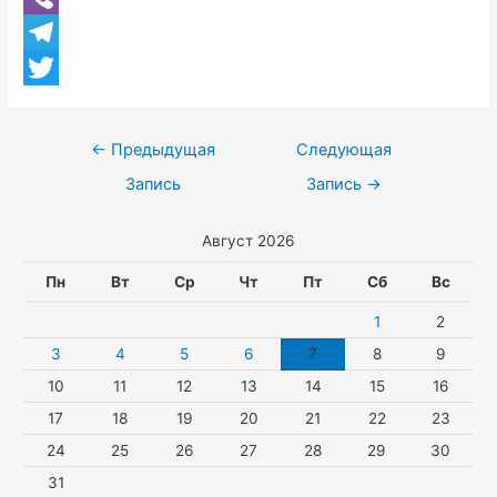
n
h
V
b
o
a
i
T
o
k
t
b
e
T
o
l
s
e
l
w
k
Навигация
←
Предыдущая
Следующая
a
A
r
e
i
по
Запись
Запись
→
s
p
g
t
записям
Август 2026
s
p
r
t
n
a
e
Пн
Вт
Ср
Чт
Пт
Сб
Вс
i
m
r
1
2
k
3
4
5
6
7
8
9
10
11
12
13
14
15
16
i
17
18
19
20
21
22
23
24
25
26
27
28
29
30
31