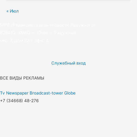
« Июл
МУП «Редакция газеты «Новости Радужного»
628462, ХМАО — Югра, г. Радужный,
мкр. 7, дом 32/1, офис 2
Служебный вход
ВСЕ ВИДЫ РЕКЛАМЫ
Tv
Newspaper
Broadcast-tower
Globe
+7 (34668) 48-276