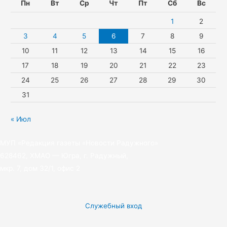
n
a
e
Пн
Вт
Ср
Чт
Пт
Сб
Вс
i
m
r
1
2
k
3
4
5
6
7
8
9
10
11
12
13
14
15
16
i
17
18
19
20
21
22
23
24
25
26
27
28
29
30
31
« Июл
МУП «Редакция газеты «Новости Радужного»
628462, ХМАО — Югра, г. Радужный,
мкр. 7, дом 32/1, офис 2
Служебный вход