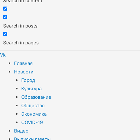
Search in content
Search in posts
Search in pages
Vk
Меню
Главная
Новости
Город
Культура
Образование
Общество
Экономика
COVID-19
Видео
Выпуски газеты