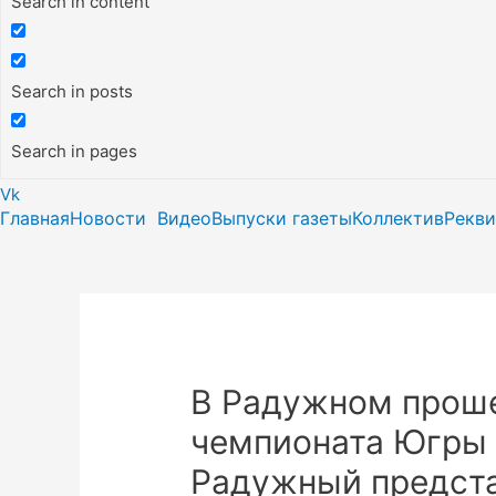
Search in content
Search in posts
Search in pages
Vk
Главная
Новости
Видео
Выпуски газеты
Коллектив
Рекв
В Радужном проше
чемпионата Югры 
Радужный предста