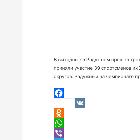
В выходные в Радужном прошел трет
приняли участие 39 спортсменов их
округов. Радужный на чемпионате пр
F
V
a
K
O
c
d
W
e