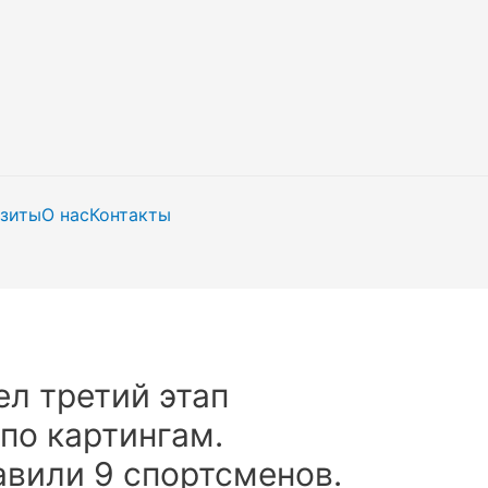
изиты
О нас
Контакты
л третий этап
по картингам.
вили 9 спортсменов.