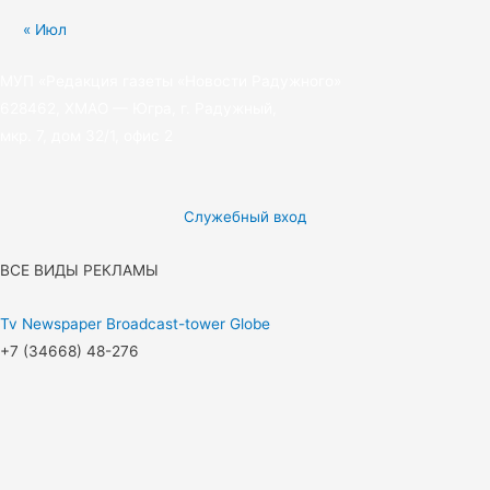
« Июл
МУП «Редакция газеты «Новости Радужного»
628462, ХМАО — Югра, г. Радужный,
мкр. 7, дом 32/1, офис 2
Служебный вход
ВСЕ ВИДЫ РЕКЛАМЫ
Tv
Newspaper
Broadcast-tower
Globe
+7 (34668) 48-276