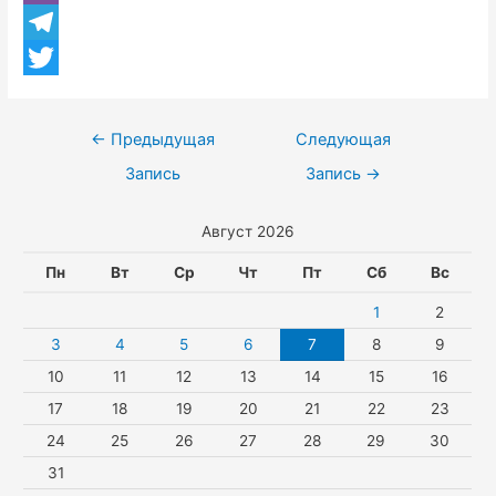
n
h
V
b
o
a
i
T
o
k
t
b
e
T
o
l
s
e
l
w
k
Навигация
←
Предыдущая
Следующая
a
A
r
e
i
по
Запись
Запись
→
s
p
g
t
записям
Август 2026
s
p
r
t
n
a
e
Пн
Вт
Ср
Чт
Пт
Сб
Вс
i
m
r
1
2
k
3
4
5
6
7
8
9
10
11
12
13
14
15
16
i
17
18
19
20
21
22
23
24
25
26
27
28
29
30
31