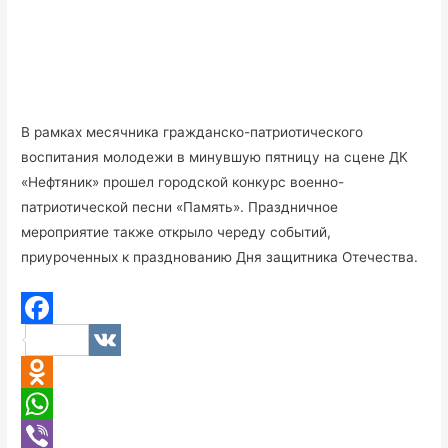
В рамках месячника гражданско-патриотического
воспитания молодежи в минувшую пятницу на сцене ДК
«Нефтяник» прошел городской конкурс военно-
патриотической песни «Память». Праздничное
мероприятие также открыло череду событий,
приуроченных к празднованию Дня защитника Отечества.
F
V
a
K
O
c
d
W
e