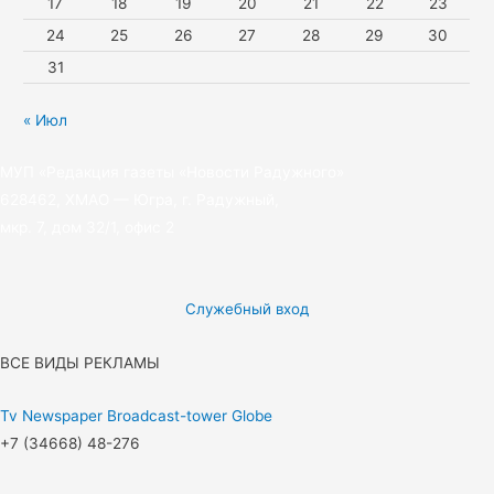
17
18
19
20
21
22
23
24
25
26
27
28
29
30
31
« Июл
МУП «Редакция газеты «Новости Радужного»
628462, ХМАО — Югра, г. Радужный,
мкр. 7, дом 32/1, офис 2
Служебный вход
ВСЕ ВИДЫ РЕКЛАМЫ
Tv
Newspaper
Broadcast-tower
Globe
+7 (34668) 48-276