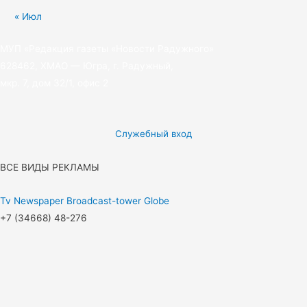
« Июл
МУП «Редакция газеты «Новости Радужного»
628462, ХМАО — Югра, г. Радужный,
мкр. 7, дом 32/1, офис 2
Служебный вход
ВСЕ ВИДЫ РЕКЛАМЫ
Tv
Newspaper
Broadcast-tower
Globe
+7 (34668) 48-276