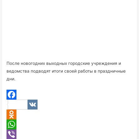
После новогодних выходных городские учреждения и
ведомства подводят итоги своей работы в праздничные
дни.
F
V
a
K
O
c
d
W
e