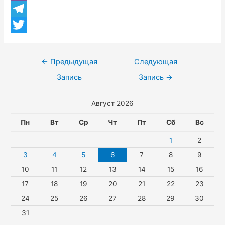
n
h
V
b
o
a
i
T
o
k
t
b
e
T
o
l
s
e
l
w
k
Навигация
←
Предыдущая
Следующая
a
A
r
e
i
по
Запись
Запись
→
s
p
g
t
записям
Август 2026
s
p
r
t
n
a
e
Пн
Вт
Ср
Чт
Пт
Сб
Вс
i
m
r
1
2
k
3
4
5
6
7
8
9
10
11
12
13
14
15
16
i
17
18
19
20
21
22
23
24
25
26
27
28
29
30
31