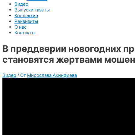
Видео
Выпуски газеты
Коллектив
Реквизиты
О нас
Контакты
В преддверии новогодних пр
становятся жертвами мошен
Видео
/ От
Мирослава Акинфиева