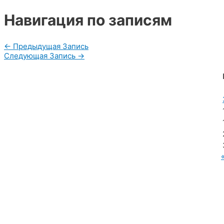
Twitter
Навигация по записям
←
Предыдущая Запись
Следующая Запись
→
МУП «Редакция газеты «Новости Радужного»
628462, ХМАО — Югра, г. Радужный,
мкр. 7, дом 32/1, офис 2