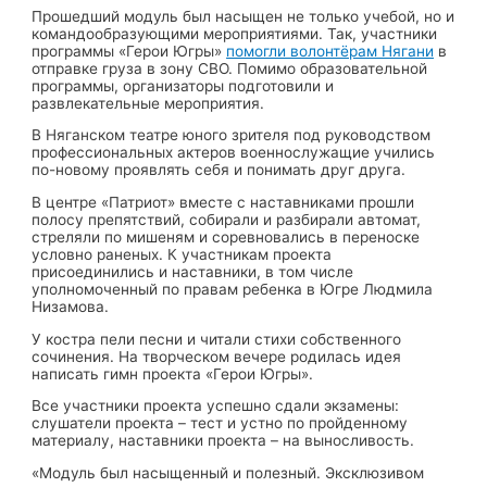
Прошедший модуль был насыщен не только учебой, но и
командообразующими мероприятиями. Так, участники
программы «Герои Югры»
помогли волонтёрам Нягани
в
отправке груза в зону СВО. Помимо образовательной
программы, организаторы подготовили и
развлекательные мероприятия.
В Няганском театре юного зрителя под руководством
профессиональных актеров военнослужащие учились
по-новому проявлять себя и понимать друг друга.
В центре «Патриот» вместе с наставниками прошли
полосу препятствий, собирали и разбирали автомат,
стреляли по мишеням и соревновались в переноске
условно раненых. К участникам проекта
присоединились и наставники, в том числе
уполномоченный по правам ребенка в Югре Людмила
Низамова.
У костра пели песни и читали стихи собственного
сочинения. На творческом вечере родилась идея
написать гимн проекта «Герои Югры».
Все участники проекта успешно сдали экзамены:
слушатели проекта – тест и устно по пройденному
материалу, наставники проекта – на выносливость.
«Модуль был насыщенный и полезный. Эксклюзивом