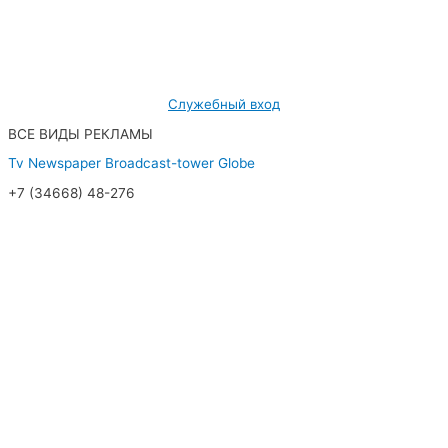
МУП «Редакция газеты «Новости Радужного»
628462, ХМАО — Югра, г. Радужный,
мкр. 7, дом 32/1, офис 2
Служебный вход
ВСЕ ВИДЫ РЕКЛАМЫ
Tv
Newspaper
Broadcast-tower
Globe
+7 (34668) 48-276