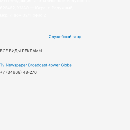
МУП «Редакция газеты «Новости Радужного»
628462, ХМАО — Югра, г. Радужный,
мкр. 7, дом 32/1, офис 2
Служебный вход
ВСЕ ВИДЫ РЕКЛАМЫ
Tv
Newspaper
Broadcast-tower
Globe
+7 (34668) 48-276