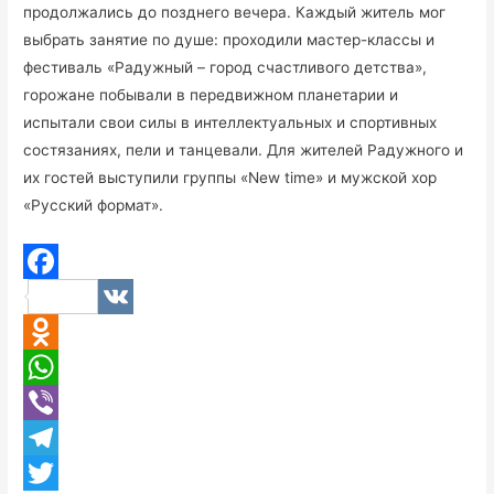
продолжались до позднего вечера. Каждый житель мог
выбрать занятие по душе: проходили мастер-классы и
фестиваль «Радужный – город счастливого детства»,
горожане побывали в передвижном планетарии и
испытали свои силы в интеллектуальных и спортивных
состязаниях, пели и танцевали. Для жителей Радужного и
их гостей выступили группы «New time» и мужской хор
«Русский формат».
F
V
a
K
O
c
d
W
e
n
h
V
b
o
a
i
T
o