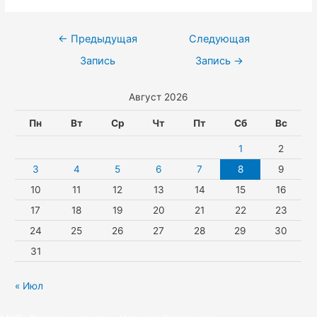
k
t
b
e
T
o
l
s
e
l
w
k
Навигация
←
Предыдущая
Следующая
a
A
r
e
i
по
Запись
Запись
→
s
p
g
t
записям
Август 2026
s
p
r
t
n
a
e
Пн
Вт
Ср
Чт
Пт
Сб
Вс
i
m
r
1
2
k
3
4
5
6
7
8
9
10
11
12
13
14
15
16
i
17
18
19
20
21
22
23
24
25
26
27
28
29
30
31
« Июл