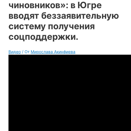
чиновников»: в Югре
вводят беззаявительную
систему получения
соцподдержки.
Видео
/ От
Мирослава Акинфиева