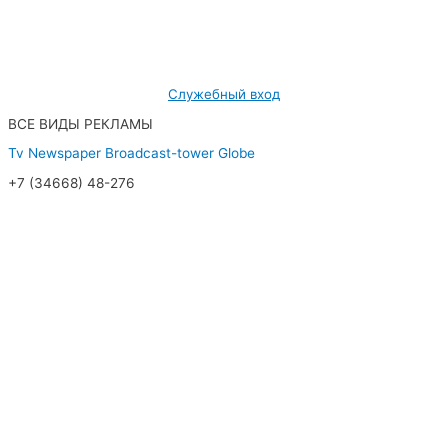
МУП «Редакция газеты «Новости Радужного»
628462, ХМАО — Югра, г. Радужный,
мкр. 7, дом 32/1, офис 2
Служебный вход
ВСЕ ВИДЫ РЕКЛАМЫ
Tv
Newspaper
Broadcast-tower
Globe
+7 (34668) 48-276