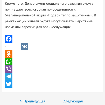
Кроме того, Департамент социального развития округа
приглашает всех югорчан присоединиться к
благотворительной акции «Подари тепло защитникам». В
рамках акции жители округа могут связать шерстяные
носки или варежки для военнослужащих.
F
V
a
K
O
c
d
W
e
n
h
V
b
o
a
i
T
o
k
t
b
e
T
o
l
s
e
l
w
k
Навигация
←
Предыдущая
Следующая