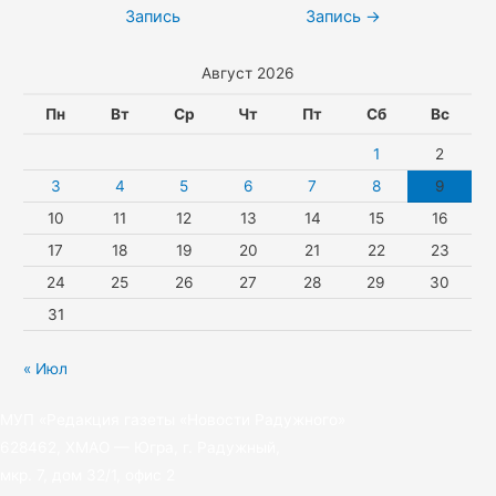
a
A
r
e
i
по
Запись
Запись
→
s
p
g
t
записям
Август 2026
s
p
r
t
n
a
e
Пн
Вт
Ср
Чт
Пт
Сб
Вс
i
m
r
1
2
k
3
4
5
6
7
8
9
10
11
12
13
14
15
16
i
17
18
19
20
21
22
23
24
25
26
27
28
29
30
31
« Июл
МУП «Редакция газеты «Новости Радужного»
628462, ХМАО — Югра, г. Радужный,
мкр. 7, дом 32/1, офис 2