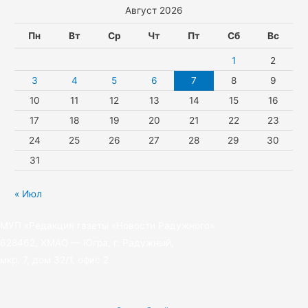
Август 2026
s
p
r
t
n
a
e
Пн
Вт
Ср
Чт
Пт
Сб
Вс
i
m
r
1
2
k
3
4
5
6
7
8
9
10
11
12
13
14
15
16
i
17
18
19
20
21
22
23
24
25
26
27
28
29
30
31
« Июл
МУП «Редакция газеты «Новости Радужного»
628462, ХМАО — Югра, г. Радужный,
мкр. 7, дом 32/1, офис 2