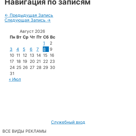
Навигация по записям
←
Предыдущая Запись
Следующая Запись
→
Август 2026
Пн
Вт
Ср
Чт
Пт
Сб
Вс
1
2
3
4
5
6
7
8
9
10
11
12
13
14
15
16
17
18
19
20
21
22
23
24
25
26
27
28
29
30
31
« Июл
МУП «Редакция газеты «Новости Радужного»
628462, ХМАО — Югра, г. Радужный,
мкр. 7, дом 32/1, офис 2
Служебный вход
ВСЕ ВИДЫ РЕКЛАМЫ