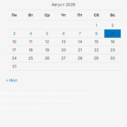
Август 2026
s
p
r
t
n
a
e
Пн
Вт
Ср
Чт
Пт
Сб
Вс
i
m
r
1
2
k
3
4
5
6
7
8
9
10
11
12
13
14
15
16
i
17
18
19
20
21
22
23
24
25
26
27
28
29
30
31
« Июл
МУП «Редакция газеты «Новости Радужного»
628462, ХМАО — Югра, г. Радужный,
мкр. 7, дом 32/1, офис 2