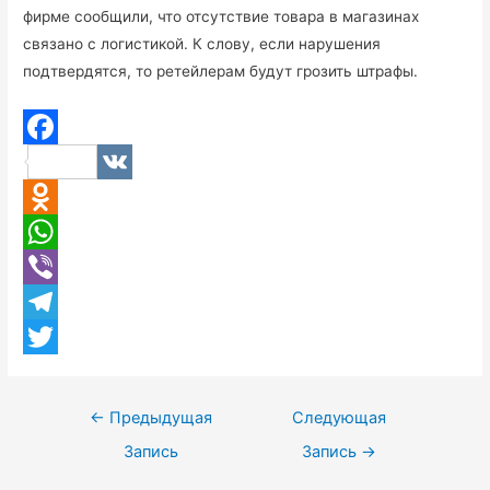
фирме сообщили, что отсутствие товара в магазинах
связано с логистикой. К слову, если нарушения
подтвердятся, то ретейлерам будут грозить штрафы.
F
V
a
K
O
c
d
W
e
n
h
V
b
o
a
i
T
o
k
t
b
e
T
o
l
s
e
l
w
k
Навигация
←
Предыдущая
Следующая
a
A
r
e
i
по
Запись
Запись
→
s
p
g
t
записям