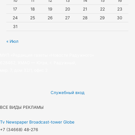
10
11
12
13
14
15
16
i
17
18
19
20
21
22
23
24
25
26
27
28
29
30
31
« Июл
МУП «Редакция газеты «Новости Радужного»
628462, ХМАО — Югра, г. Радужный,
мкр. 7, дом 32/1, офис 2
Служебный вход
ВСЕ ВИДЫ РЕКЛАМЫ
Tv
Newspaper
Broadcast-tower
Globe
+7 (34668) 48-276