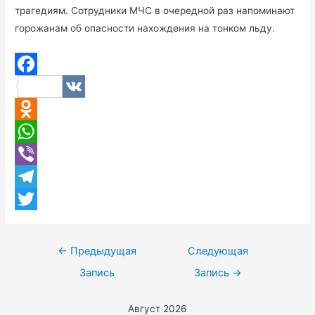
трагедиям. Сотрудники МЧС в очередной раз напоминают
горожанам об опасности нахождения на тонком льду.
F
V
a
K
O
c
d
W
e
n
h
V
b
o
a
i
T
o
k
t
b
e
T
o
l
s
e
l
w
k
Навигация
←
Предыдущая
Следующая
a
A
r
e
i
по
Запись
Запись
→
s
p
g
t
записям
Август 2026
s
p
r
t