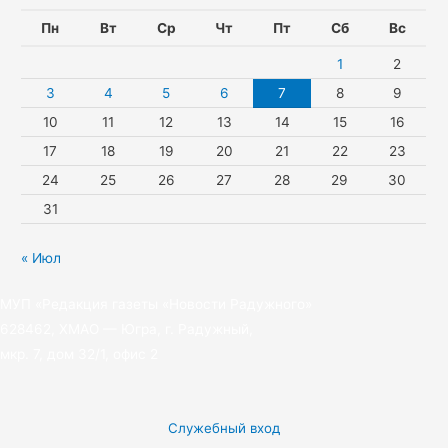
n
a
e
Пн
Вт
Ср
Чт
Пт
Сб
Вс
i
m
r
1
2
k
3
4
5
6
7
8
9
10
11
12
13
14
15
16
i
17
18
19
20
21
22
23
24
25
26
27
28
29
30
31
« Июл
МУП «Редакция газеты «Новости Радужного»
628462, ХМАО — Югра, г. Радужный,
мкр. 7, дом 32/1, офис 2
Служебный вход