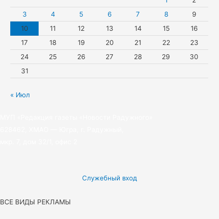
1
2
k
3
4
5
6
7
8
9
10
11
12
13
14
15
16
i
17
18
19
20
21
22
23
24
25
26
27
28
29
30
31
« Июл
МУП «Редакция газеты «Новости Радужного»
628462, ХМАО — Югра, г. Радужный,
мкр. 7, дом 32/1, офис 2
Служебный вход
ВСЕ ВИДЫ РЕКЛАМЫ