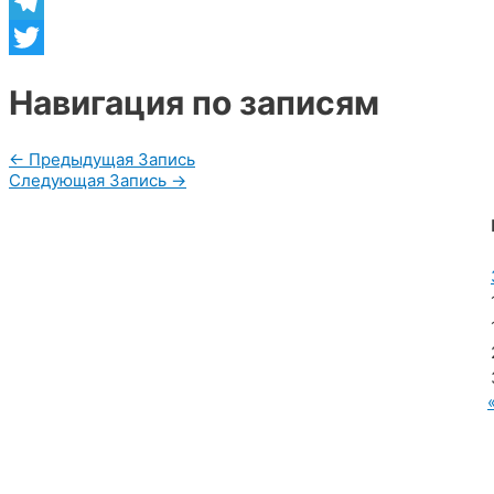
Viber
Telegram
Twitter
Навигация по записям
←
Предыдущая Запись
Следующая Запись
→
МУП «Редакция газеты «Новости Радужного»
628462, ХМАО — Югра, г. Радужный,
мкр. 7, дом 32/1, офис 2