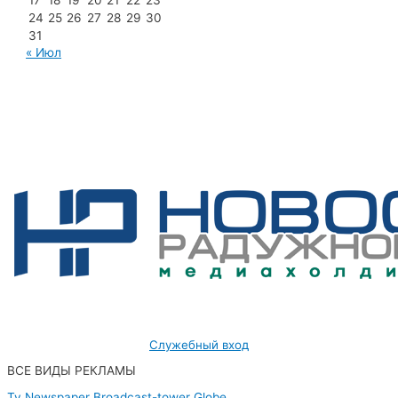
17
18
19
20
21
22
23
24
25
26
27
28
29
30
31
« Июл
МУП «Редакция газеты «Новости Радужного»
628462, ХМАО — Югра, г. Радужный,
мкр. 7, дом 32/1, офис 2
Служебный вход
ВСЕ ВИДЫ РЕКЛАМЫ
Tv
Newspaper
Broadcast-tower
Globe