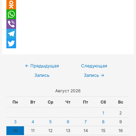
V
a
K
O
c
d
W
e
n
h
V
b
o
a
i
T
o
k
t
b
e
T
o
l
s
e
l
w
k
Навигация
←
Предыдущая
Следующая
a
A
r
e
i
по
Запись
Запись
→
s
p
g
t
записям
Август 2026
s
p
r
t
n
a
e
Пн
Вт
Ср
Чт
Пт
Сб
Вс
i
m
r
1
2
k
3
4
5
6
7
8
9
10
11
12
13
14
15
16
i