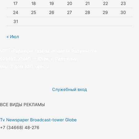
17
18
19
20
21
22
23
24
25
26
27
28
29
30
31
« Июл
МУП «Редакция газеты «Новости Радужного»
628462, ХМАО — Югра, г. Радужный,
мкр. 7, дом 32/1, офис 2
Служебный вход
ВСЕ ВИДЫ РЕКЛАМЫ
Tv
Newspaper
Broadcast-tower
Globe
+7 (34668) 48-276