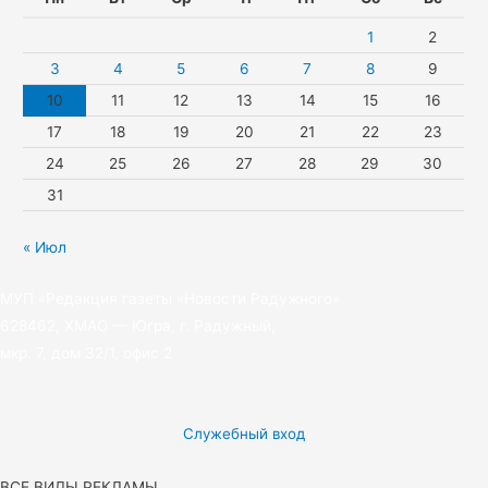
i
m
r
1
2
k
3
4
5
6
7
8
9
10
11
12
13
14
15
16
i
17
18
19
20
21
22
23
24
25
26
27
28
29
30
31
« Июл
МУП «Редакция газеты «Новости Радужного»
628462, ХМАО — Югра, г. Радужный,
мкр. 7, дом 32/1, офис 2
Служебный вход
ВСЕ ВИДЫ РЕКЛАМЫ