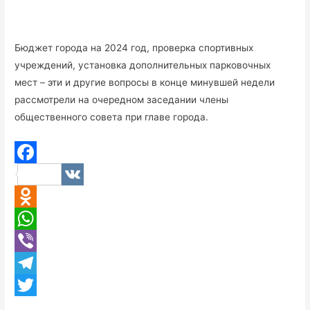
Бюджет города на 2024 год, проверка спортивных
учреждений, установка дополнительных парковочных
мест – эти и другие вопросы в конце минувшей недели
рассмотрели на очередном заседании члены
общественного совета при главе города.
F
V
a
K
O
c
d
W
e
n
h
V
b
o
a
i
T
o
k
t
b
e
T
o