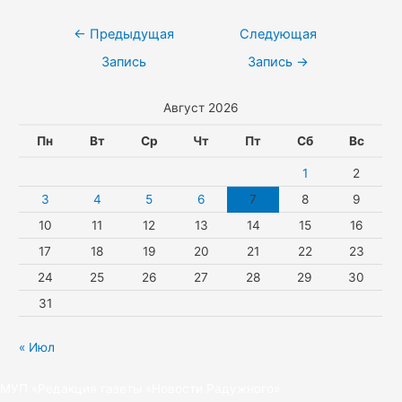
l
s
e
l
w
k
Навигация
←
Предыдущая
Следующая
a
A
r
e
i
по
Запись
Запись
→
s
p
g
t
записям
Август 2026
s
p
r
t
n
a
e
Пн
Вт
Ср
Чт
Пт
Сб
Вс
i
m
r
1
2
k
3
4
5
6
7
8
9
10
11
12
13
14
15
16
i
17
18
19
20
21
22
23
24
25
26
27
28
29
30
31
« Июл
МУП «Редакция газеты «Новости Радужного»