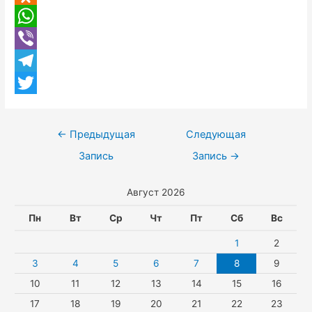
K
O
c
d
W
e
n
h
V
b
o
a
i
T
o
k
t
b
e
T
o
l
s
e
l
w
k
Навигация
←
Предыдущая
Следующая
a
A
r
e
i
по
Запись
Запись
→
s
p
g
t
записям
Август 2026
s
p
r
t
n
a
e
Пн
Вт
Ср
Чт
Пт
Сб
Вс
i
m
r
1
2
k
3
4
5
6
7
8
9
10
11
12
13
14
15
16
i
17
18
19
20
21
22
23