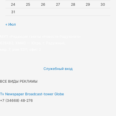
24
25
26
27
28
29
30
31
« Июл
МУП «Редакция газеты «Новости Радужного»
628462, ХМАО — Югра, г. Радужный,
мкр. 7, дом 32/1, офис 2
Служебный вход
ВСЕ ВИДЫ РЕКЛАМЫ
Tv
Newspaper
Broadcast-tower
Globe
+7 (34668) 48-276