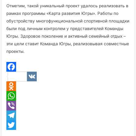
Отметим, такой уникальный проект удалось реализовать в
рамках программы «Карта развития Югры». Работы по
обустройству многофункциональной спортивной площадки
были под личным контролем у представителей Команды
Югры. Здоровое поколение и активный семейный отдых –
эти цели ставит Команда Югры, реализовывая совместные
проекты.
F
V
a
K
O
c
d
W
e
n
h
V
b
o
a
i
T
o
k
t
b
e
T
o