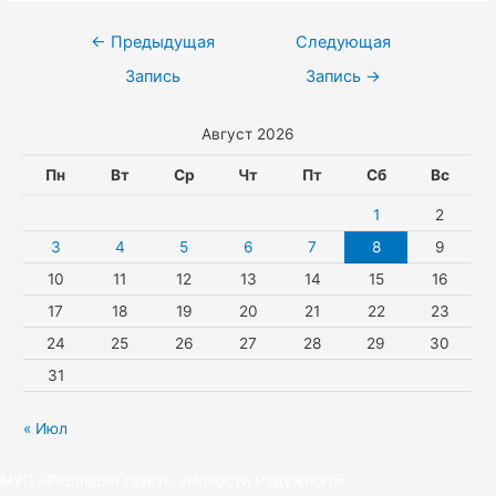
l
s
e
l
w
k
Навигация
←
Предыдущая
Следующая
a
A
r
e
i
по
Запись
Запись
→
s
p
g
t
записям
Август 2026
s
p
r
t
n
a
e
Пн
Вт
Ср
Чт
Пт
Сб
Вс
i
m
r
1
2
k
3
4
5
6
7
8
9
10
11
12
13
14
15
16
i
17
18
19
20
21
22
23
24
25
26
27
28
29
30
31
« Июл
МУП «Редакция газеты «Новости Радужного»