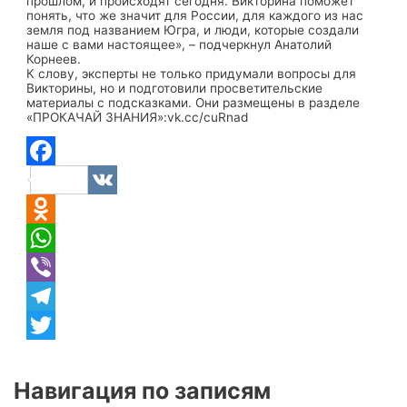
прошлом, и происходят сегодня. Викторина поможет
понять, что же значит для России, для каждого из нас
земля под названием Югра, и люди, которые создали
наше с вами настоящее», – подчеркнул Анатолий
Корнеев.
К слову, эксперты не только придумали вопросы для
Викторины, но и подготовили просветительские
материалы с подсказками. Они размещены в разделе
«ПРОКАЧАЙ ЗНАНИЯ»:vk.cc/cuRnad
Facebook
VK
Odnoklassniki
WhatsApp
Viber
Telegram
Twitter
Навигация по записям