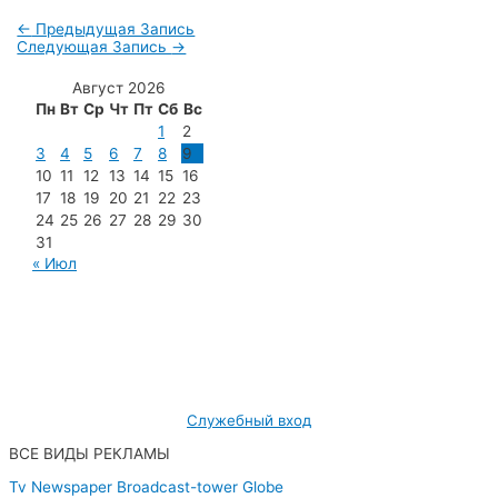
←
Предыдущая Запись
Следующая Запись
→
Август 2026
Пн
Вт
Ср
Чт
Пт
Сб
Вс
1
2
3
4
5
6
7
8
9
10
11
12
13
14
15
16
17
18
19
20
21
22
23
24
25
26
27
28
29
30
31
« Июл
МУП «Редакция газеты «Новости Радужного»
628462, ХМАО — Югра, г. Радужный,
мкр. 7, дом 32/1, офис 2
Служебный вход
ВСЕ ВИДЫ РЕКЛАМЫ
Tv
Newspaper
Broadcast-tower
Globe