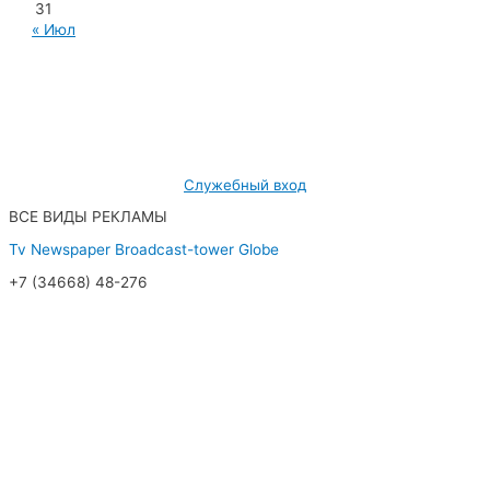
31
« Июл
МУП «Редакция газеты «Новости Радужного»
628462, ХМАО — Югра, г. Радужный,
мкр. 7, дом 32/1, офис 2
Служебный вход
ВСЕ ВИДЫ РЕКЛАМЫ
Tv
Newspaper
Broadcast-tower
Globe
+7 (34668) 48-276