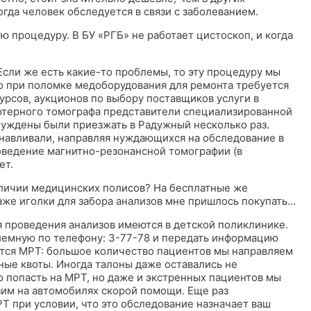
гда человек обследуется в связи с заболеванием.
ую процедуру. В БУ «РГБ» не работает цистоскоп, и когда
Если же есть какие-то проблемы, то эту процедуру мы
то при поломке медоборудования для ремонта требуется
курсов, аукционов по выбору поставщиков услуги в
ьютерного томографа представители специализированной
нуждены были приезжать в Радужный несколько раз.
навливали, направляя нуждающихся на обследование в
оведение магнитно-резонансной томографии (в
ет.
аличии медицинских полисов? На бесплатные же
аже иголки для забора анализов мне пришлось покупать…
ля проведения анализов имеются в детской поликлинике.
риемную по телефону: 3-77-78 и передать информацию
ется МРТ: большое количество пациентов мы направляем
ые квоты. Иногда талоны даже оставались не
 попасть на МРТ, но даже и экстренных пациентов мы
зим на автомобилях скорой помощи. Еще раз
Т при условии, что это обследование назначает ваш