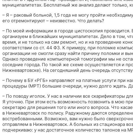
муниципалитетах. Бесплатный же анализ делают только, ко
– Я – раковый больной, 1,5 года не могу пройти необходим
его отремонтируют – неизвестно. Что делать?
– По моей информации в городе цистоскопия проводится. 
организуем в ближайших муниципалитетах. Дело в том, ч
время, и не только на сам ремонт, но и на проведение кон
соответствии со ст. 44 ФЗ. К примеру, при поломке комп
организации не смогли сразу найти причину поломки и вы
Однако проведение компьютерной томографии мы не оста
соседние города. По такой же схеме осуществляется и пр
Нижневартовске). На сегодняшний день очередь отсутству
– Почему в БУ «РГБ» направляют на платные услуги при н
процедуры (МРТ) большие очереди, нужно долго ждать. Д
– По поводу иголок. У нас в наличии все скарификаторы д
Я уточню. При этом есть возможность позвонить в мою п
секретарю для решения того или иного вопроса. Что каса
в Нижневартовск по полису. Радужному даются определенн
востребованными. Возможно, вам нужно было сверхсрочно
отправляем в Нижневартовск. А больных из стационара во
подчеркиваю: у нас достаточное количество талонов на МР