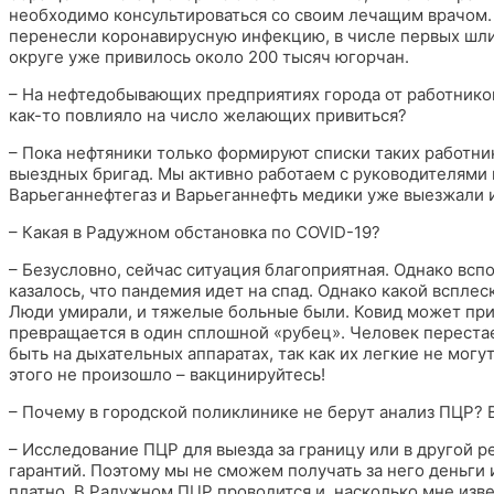
необходимо консультироваться со своим лечащим врачом.
перенесли коронавирусную инфекцию, в числе первых шли в
округе уже привилось около 200 тысяч югорчан.
– На нефтедобывающих предприятиях города от работнико
как-то повлияло на число желающих привиться?
– Пока нефтяники только формируют списки таких работни
выездных бригад. Мы активно работаем с руководителями 
Варьеганнефтегаз и Варьеганнефть медики уже выезжали 
– Какая в Радужном обстановка по COVID-19?
– Безусловно, сейчас ситуация благоприятная. Однако всп
казалось, что пандемия идет на спад. Однако какой вспл
Люди умирали, и тяжелые больные были. Ковид может прив
превращается в один сплошной «рубец». Человек перест
быть на дыхательных аппаратах, так как их легкие не мог
этого не произошло – вакцинируйтесь!
– Почему в городской поликлинике не берут анализ ПЦР? В
– Исследование ПЦР для выезда за границу или в другой р
гарантий. Поэтому мы не сможем получать за него деньги 
платно. В Радужном ПЦР проводится и, насколько мне изве