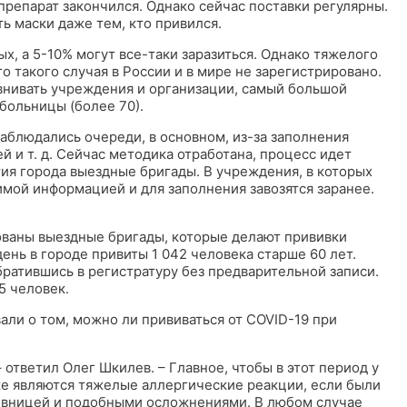
 препарат закончился. Однако сейчас поставки регулярны.
ть маски даже тем, кто привился.
х, а 5-10% могут все-таки заразиться. Однако тяжелого
го такого случая в России и в мире не зарегистрировано.
внивать учреждения и организации, самый большой
больницы (более 70).
аблюдались очереди, в основном, из-за заполнения
 и т. д. Сейчас методика отработана, процесс идет
тия города выездные бригады. В учреждения, в которых
мой информацией и для заполнения завозятся заранее.
ованы выездные бригады, которые делают прививки
нь в городе привиты 1 042 человека старше 60 лет.
братившись в регистратуру без предварительной записи.
5 человек.
али о том, можно ли прививаться от COVID-19 при
 ответил Олег Шкилев. – Главное, чтобы в этот период у
же являются тяжелые аллергические реакции, если были
пивницей и подобными осложнениями. В любом случае