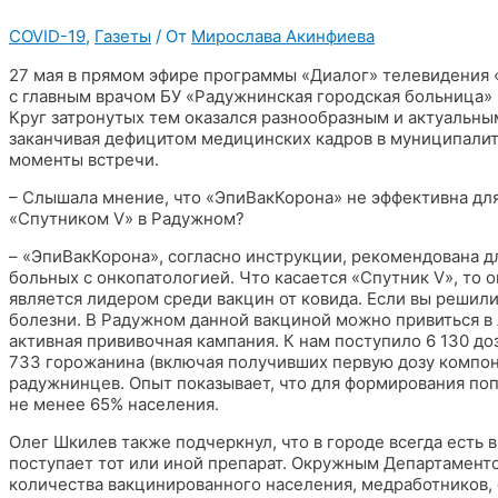
COVID-19
,
Газеты
/ От
Мирослава Акинфиева
27 мая в прямом эфире программы «Диалог» телевидения 
с главным врачом БУ «Радужнинская городская больница»
Круг затронутых тем оказался разнообразным и актуальны
заканчивая дефицитом медицинских кадров в муниципали
моменты встречи.
– Слышала мнение, что «ЭпиВакКорона» не эффективна для
«Спутником V» в Радужном?
– «ЭпиВакКорона», согласно инструкции, рекомендована д
больных с онкопатологией. Что касается «Спутник V», то 
является лидером среди вакцин от ковида. Если вы решили
болезни. В Радужном данной вакциной можно привиться в л
активная прививочная кампания. К нам поступило 6 130 доз
733 горожанина (включая получивших первую дозу компон
радужнинцев. Опыт показывает, что для формирования по
не менее 65% населения.
Олег Шкилев также подчеркнул, что в городе всегда есть
поступает тот или иной препарат. Окружным Департамен
количества вакцинированного населения, медработников,