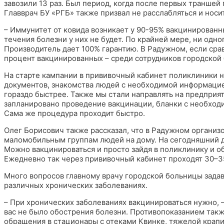
завозили 13 раз. Был период, когда после первых траншей
Главврач БУ «РГБ» также призвал не расслабляться и носи
– Иммунитет от ковида возникает у 90-95% вакцинированны
течения болезни у них не будет. По крайней мере, ни одно
Производитель дает 100% гарантию. В Радужном, если сра
процент вакцинированных – среди сотрудников городской 
На старте кампании в прививочный кабинет поликлиники н
документов, знакомства людей с необходимой информацией
гораздо быстрее. Также мы стали направлять на предприя
запланировано проведение вакцинации, бланки с необходи
Сама же процедура проходит быстро.
Олег Борисович также рассказал, что в Радужном организ
маломобильным группам людей на дому. На сегодняшний де
Можно вакцинироваться и просто зайдя в поликлинику и о
Ежедневно так через прививочный кабинет проходят 30–3
Много вопросов главному врачу городской больницы задав
различных хронических заболеваниях.
– При хронических заболеваниях вакцинироваться нужно, –
вас не было обострения болезни. Противопоказанием так
обращения в стационары с отеками Квинке, тяжелой кра