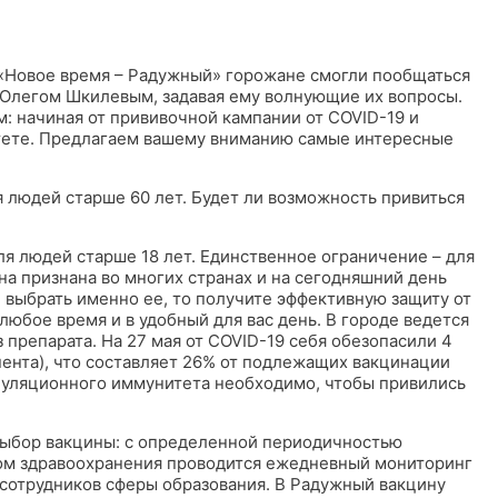
«Новое время – Радужный» горожане смогли пообщаться
 Олегом Шкилевым, задавая ему волнующие их вопросы.
м: начиная от прививочной кампании от COVID-19 и
тете. Предлагаем вашему вниманию самые интересные
 людей старше 60 лет. Будет ли возможность привиться
ля людей старше 18 лет. Единственное ограничение – для
она признана во многих странах и на сегодняшний день
 выбрать именно ее, то получите эффективную защиту от
юбое время и в удобный для вас день. В городе ведется
 препарата. На 27 мая от COVID-19 себя обезопасили 4
ента), что составляет 26% от подлежащих вакцинации
пуляционного иммунитета необходимо, чтобы привились
 выбор вакцины: с определенной периодичностью
том здравоохранения проводится ежедневный мониторинг
 сотрудников сферы образования. В Радужный вакцину