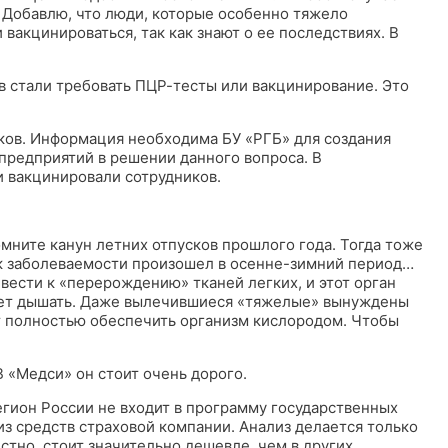
 Добавлю, что люди, которые особенно тяжело
акцинироваться, так как знают о ее последствиях. В
в стали требовать ПЦР-тесты или вакцинирование. Это
ков. Информация необходима БУ «РГБ» для создания
предприятий в решении данного вопроса. В
и вакцинировали сотрудников.
омните канун летних отпусков прошлого года. Тогда тоже
еск заболеваемости произошел в осенне-зимний период…
ести к «перерождению» тканей легких, и этот орган
ает дышать. Даже вылечившиеся «тяжелые» вынуждены
ут полностью обеспечить организм кислородом. Чтобы
 «Медси» он стоит очень дорого.
егион России не входит в программу государственных
из средств страховой компании. Анализ делается только
стно, стоит значительно дешевле, чем в других