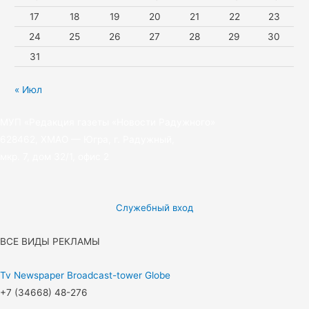
17
18
19
20
21
22
23
24
25
26
27
28
29
30
31
« Июл
МУП «Редакция газеты «Новости Радужного»
628462, ХМАО — Югра, г. Радужный,
мкр. 7, дом 32/1, офис 2
Служебный вход
ВСЕ ВИДЫ РЕКЛАМЫ
Tv
Newspaper
Broadcast-tower
Globe
+7 (34668) 48-276