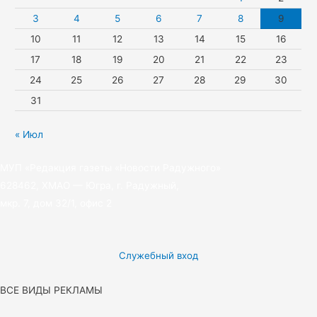
k
3
4
5
6
7
8
9
10
11
12
13
14
15
16
i
17
18
19
20
21
22
23
24
25
26
27
28
29
30
31
« Июл
МУП «Редакция газеты «Новости Радужного»
628462, ХМАО — Югра, г. Радужный,
мкр. 7, дом 32/1, офис 2
Служебный вход
ВСЕ ВИДЫ РЕКЛАМЫ