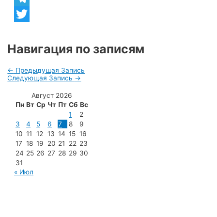
Telegram
Twitter
Навигация по записям
←
Предыдущая Запись
Следующая Запись
→
Август 2026
Пн
Вт
Ср
Чт
Пт
Сб
Вс
1
2
3
4
5
6
7
8
9
10
11
12
13
14
15
16
17
18
19
20
21
22
23
24
25
26
27
28
29
30
31
« Июл
МУП «Редакция газеты «Новости Радужного»
628462, ХМАО — Югра, г. Радужный,
мкр. 7, дом 32/1, офис 2