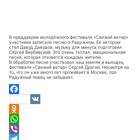
В преддверии молодёжного фестиваля «Свежий ветер»
участники записали песню о Радужном. Ее автором
стал Давуд Давудов, музыку для минуса подготовил
Сергей Вербивский. Это очень теплая, эмоциональная
песня, которая отзовется каждому жителю.
В обработке песни участвовал наш земляк и выходец
фестиваля «Свежий ветер» Сергей Драгни. Несмотря на
то, что он уже много лет проживает в Москве, про
Радужный певец не забывает.
Facebook
VK
Odnoklassniki
WhatsApp
Viber