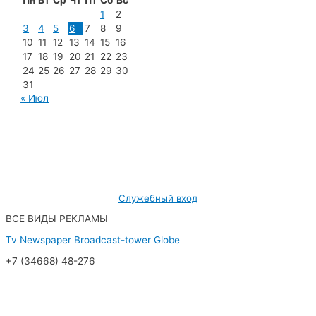
Пн
Вт
Ср
Чт
Пт
Сб
Вс
1
2
3
4
5
6
7
8
9
10
11
12
13
14
15
16
17
18
19
20
21
22
23
24
25
26
27
28
29
30
31
« Июл
МУП «Редакция газеты «Новости Радужного»
628462, ХМАО — Югра, г. Радужный,
мкр. 7, дом 32/1, офис 2
Служебный вход
ВСЕ ВИДЫ РЕКЛАМЫ
Tv
Newspaper
Broadcast-tower
Globe
+7 (34668) 48-276