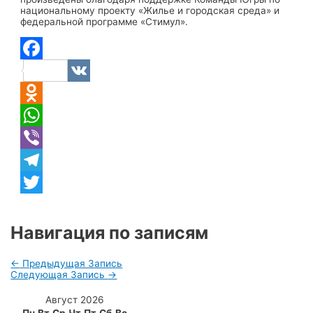
национальному проекту «Жилье и городская среда» и
федеральной программе «Стимул».
Facebook
VK
Odnoklassniki
WhatsApp
Viber
Telegram
Twitter
Навигация по записям
←
Предыдущая Запись
Следующая Запись
→
Август 2026