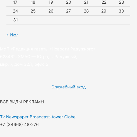
17
18
19
20
21
22
23
24
25
26
27
28
29
30
31
« Июл
МУП «Редакция газеты «Новости Радужного»
628462, ХМАО — Югра, г. Радужный,
мкр. 7, дом 32/1, офис 2
Служебный вход
ВСЕ ВИДЫ РЕКЛАМЫ
Tv
Newspaper
Broadcast-tower
Globe
+7 (34668) 48-276