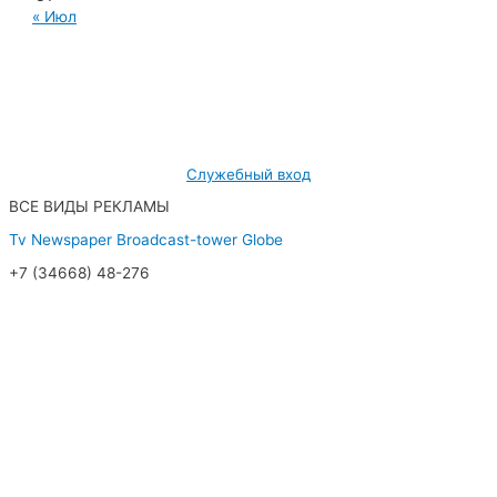
« Июл
МУП «Редакция газеты «Новости Радужного»
628462, ХМАО — Югра, г. Радужный,
мкр. 7, дом 32/1, офис 2
Служебный вход
ВСЕ ВИДЫ РЕКЛАМЫ
Tv
Newspaper
Broadcast-tower
Globe
+7 (34668) 48-276