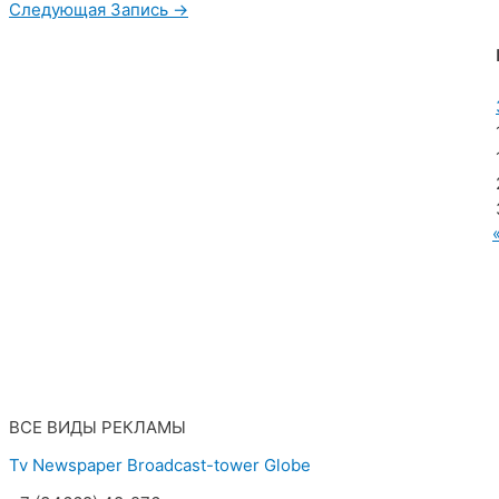
Следующая Запись
→
МУП «Редакция газеты «Новости Радужного»
628462, ХМАО — Югра, г. Радужный,
мкр. 7, дом 32/1, офис 2
ВСЕ ВИДЫ РЕКЛАМЫ
Tv
Newspaper
Broadcast-tower
Globe