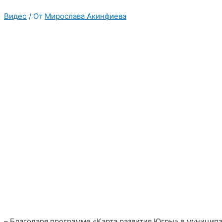
Видео
/ От
Мирослава Акинфиева
– Благодаря программе «Карта развития Югры» в муницип