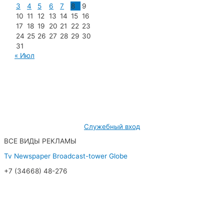
3
4
5
6
7
8
9
10
11
12
13
14
15
16
17
18
19
20
21
22
23
24
25
26
27
28
29
30
31
« Июл
МУП «Редакция газеты «Новости Радужного»
628462, ХМАО — Югра, г. Радужный,
мкр. 7, дом 32/1, офис 2
Служебный вход
ВСЕ ВИДЫ РЕКЛАМЫ
Tv
Newspaper
Broadcast-tower
Globe
+7 (34668) 48-276