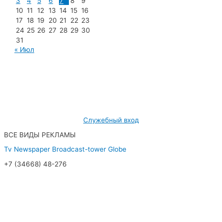
3
4
5
6
7
8
9
10
11
12
13
14
15
16
17
18
19
20
21
22
23
24
25
26
27
28
29
30
31
« Июл
МУП «Редакция газеты «Новости Радужного»
628462, ХМАО — Югра, г. Радужный,
мкр. 7, дом 32/1, офис 2
Служебный вход
ВСЕ ВИДЫ РЕКЛАМЫ
Tv
Newspaper
Broadcast-tower
Globe
+7 (34668) 48-276