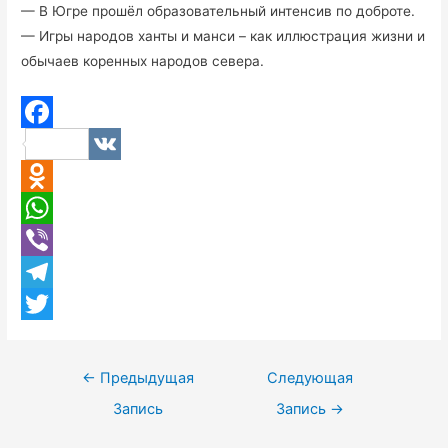
— В Югре прошёл образовательный интенсив по доброте.
— Игры народов ханты и манси – как иллюстрация жизни и
обычаев коренных народов севера.
F
V
a
K
O
c
d
W
e
n
h
V
b
o
a
i
T
o
k
t
b
e
T
o
l
s
e
l
w
k
Навигация
←
Предыдущая
Следующая
a
A
r
e
i
по
Запись
Запись
→
s
p
g
t
записям