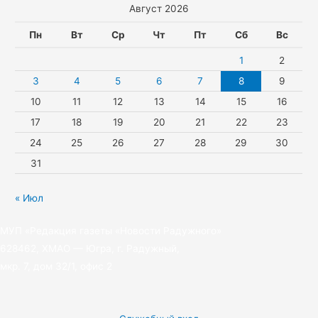
Август 2026
s
p
r
t
n
a
e
Пн
Вт
Ср
Чт
Пт
Сб
Вс
i
m
r
1
2
k
3
4
5
6
7
8
9
10
11
12
13
14
15
16
i
17
18
19
20
21
22
23
24
25
26
27
28
29
30
31
« Июл
МУП «Редакция газеты «Новости Радужного»
628462, ХМАО — Югра, г. Радужный,
мкр. 7, дом 32/1, офис 2