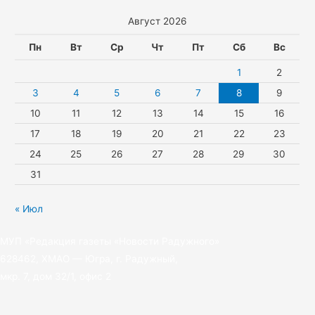
s
p
g
t
записям
Август 2026
s
p
r
t
n
a
e
Пн
Вт
Ср
Чт
Пт
Сб
Вс
i
m
r
1
2
k
3
4
5
6
7
8
9
10
11
12
13
14
15
16
i
17
18
19
20
21
22
23
24
25
26
27
28
29
30
31
« Июл
МУП «Редакция газеты «Новости Радужного»
628462, ХМАО — Югра, г. Радужный,
мкр. 7, дом 32/1, офис 2