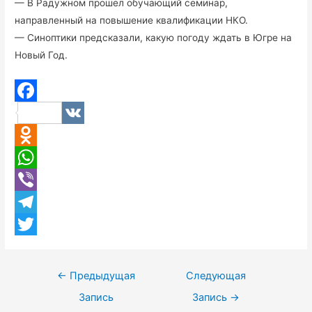
— В Радужном прошел обучающий семинар,
направленный на повышение квалификации НКО.
— Синоптики предсказали, какую погоду ждать в Югре на
Новый Год.
F
V
a
K
O
c
d
W
e
n
h
V
b
o
a
i
T
o
k
t
b
e
T
o
l
s
e
l
w
k
Навигация
←
Предыдущая
Следующая
a
A
r
e
i
по
Запись
Запись
→