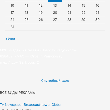
10
11
12
13
14
15
16
i
17
18
19
20
21
22
23
24
25
26
27
28
29
30
31
« Июл
МУП «Редакция газеты «Новости Радужного»
628462, ХМАО — Югра, г. Радужный,
мкр. 7, дом 32/1, офис 2
Служебный вход
ВСЕ ВИДЫ РЕКЛАМЫ
Tv
Newspaper
Broadcast-tower
Globe