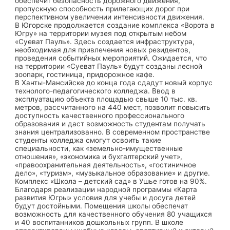
обеспечит безопасность дорожного движения,
пропускную способность прилегающих дорог при
перспективном увеличении интенсивности движения.
В Югорске продолжается создание комплекса «Ворота в
Югру» на территории музея под открытым небом
«Суеват Пауль». Здесь создается инфраструктура,
необходимая для привлечения новых резидентов,
проведения событийных мероприятий. Ожидается, что
на территории «Суеват Пауль» будут созданы лесной
зоопарк, гостиница, придорожное кафе.
В Ханты-Мансийске до конца года сдадут новый корпус
технолого-педагогического колледжа. Ввод в
эксплуатацию объекта площадью свыше 10 тыс. кв.
метров, рассчитанного на 440 мест, позволит повысить
доступность качественного профессионального
образования и даст возможность студентам получать
знания централизованно. В современном пространстве
студенты колледжа смогут освоить такие
специальности, как «земельно-имущественные
отношения», «экономика и бухгалтерский учет»,
«правоохранительная деятельность», «гостиничное
дело», «туризм», «музыкальное образование» и другие.
Комплекс «Школа – детский сад» в Ушье готов на 90%.
Благодаря реализации народной программы «Карта
развития Югры» условия для учебы и досуга детей
будут достойными. Помещения школы обеспечат
возможность для качественного обучения 80 учащихся
и 40 воспитанников дошкольных групп. В школе