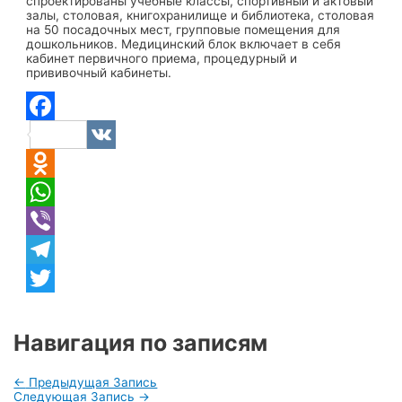
спроектированы учебные классы, спортивный и актовый
залы, столовая, книгохранилище и библиотека, столовая
на 50 посадочных мест, групповые помещения для
дошкольников. Медицинский блок включает в себя
кабинет первичного приема, процедурный и
прививочный кабинеты.
Facebook
VK
Odnoklassniki
WhatsApp
Viber
Telegram
Twitter
Навигация по записям
←
Предыдущая Запись
Следующая Запись
→