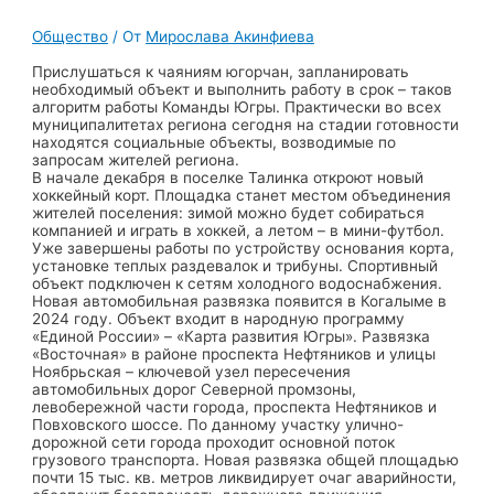
Общество
/ От
Мирослава Акинфиева
Прислушаться к чаяниям югорчан, запланировать
необходимый объект и выполнить работу в срок – таков
алгоритм работы Команды Югры. Практически во всех
муниципалитетах региона сегодня на стадии готовности
находятся социальные объекты, возводимые по
запросам жителей региона.
В начале декабря в поселке Талинка откроют новый
хоккейный корт. Площадка станет местом объединения
жителей поселения: зимой можно будет собираться
компанией и играть в хоккей, а летом – в мини-футбол.
Уже завершены работы по устройству основания корта,
установке теплых раздевалок и трибуны. Спортивный
объект подключен к сетям холодного водоснабжения.
Новая автомобильная развязка появится в Когалыме в
2024 году. Объект входит в народную программу
«Единой России» – «Карта развития Югры». Развязка
«Восточная» в районе проспекта Нефтяников и улицы
Ноябрьская – ключевой узел пересечения
автомобильных дорог Северной промзоны,
левобережной части города, проспекта Нефтяников и
Повховского шоссе. По данному участку улично-
дорожной сети города проходит основной поток
грузового транспорта. Новая развязка общей площадью
почти 15 тыс. кв. метров ликвидирует очаг аварийности,