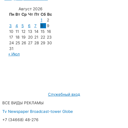
Август 2026
Пн
Вт
Ср
Чт
Пт
Сб
Вс
1
2
3
4
5
6
7
8
9
10
11
12
13
14
15
16
17
18
19
20
21
22
23
24
25
26
27
28
29
30
31
« Июл
МУП «Редакция газеты «Новости Радужного»
628462, ХМАО — Югра, г. Радужный,
мкр. 7, дом 32/1, офис 2
Служебный вход
ВСЕ ВИДЫ РЕКЛАМЫ
Tv
Newspaper
Broadcast-tower
Globe
+7 (34668) 48-276