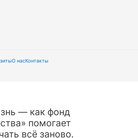
изиты
О нас
Контакты
знь — как фонд
ства» помогает
ать всё заново.