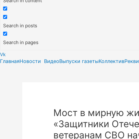
Search in content
Search in posts
Search in pages
Vk
Главная
Новости
Видео
Выпуски газеты
Коллектив
Рекв
Мост в мирную жи
«Защитники Отече
ветеранам СВО нач