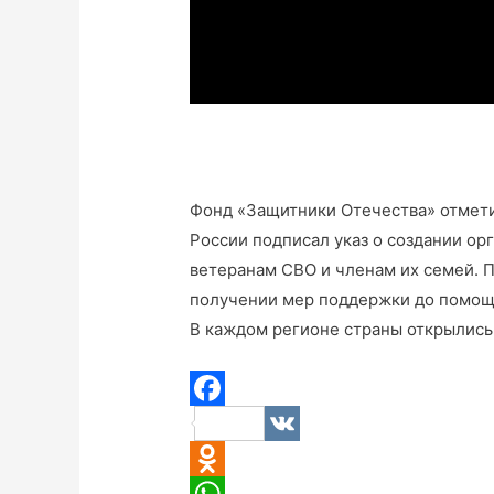
Фонд «Защитники Отечества» отмети
России подписал указ о создании ор
ветеранам СВО и членам их семей. П
получении мер поддержки до помощи
В каждом регионе страны открылись
F
V
a
K
O
c