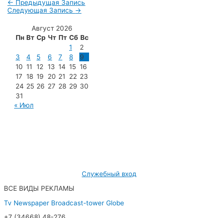
←
Предыдущая Запись
Следующая Запись
→
Август 2026
Пн
Вт
Ср
Чт
Пт
Сб
Вс
1
2
3
4
5
6
7
8
9
10
11
12
13
14
15
16
17
18
19
20
21
22
23
24
25
26
27
28
29
30
31
« Июл
МУП «Редакция газеты «Новости Радужного»
628462, ХМАО — Югра, г. Радужный,
мкр. 7, дом 32/1, офис 2
Служебный вход
ВСЕ ВИДЫ РЕКЛАМЫ
Tv
Newspaper
Broadcast-tower
Globe
+7 (34668) 48-276