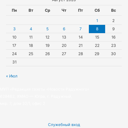
s
p
r
t
n
a
e
Пн
Вт
Ср
Чт
Пт
Сб
Вс
i
m
r
1
2
k
3
4
5
6
7
8
9
10
11
12
13
14
15
16
i
17
18
19
20
21
22
23
24
25
26
27
28
29
30
31
« Июл
МУП «Редакция газеты «Новости Радужного»
628462, ХМАО — Югра, г. Радужный,
мкр. 7, дом 32/1, офис 2
Служебный вход