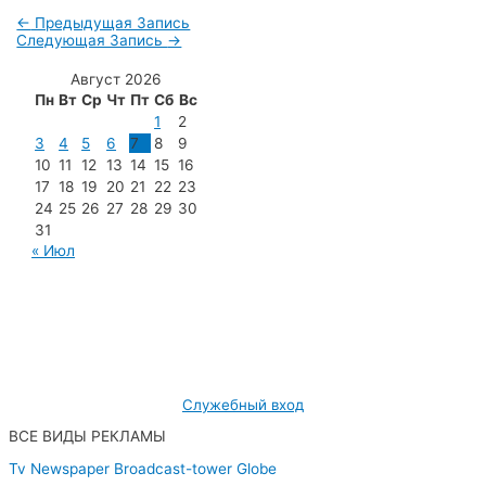
←
Предыдущая Запись
Следующая Запись
→
Август 2026
Пн
Вт
Ср
Чт
Пт
Сб
Вс
1
2
3
4
5
6
7
8
9
10
11
12
13
14
15
16
17
18
19
20
21
22
23
24
25
26
27
28
29
30
31
« Июл
МУП «Редакция газеты «Новости Радужного»
628462, ХМАО — Югра, г. Радужный,
мкр. 7, дом 32/1, офис 2
Служебный вход
ВСЕ ВИДЫ РЕКЛАМЫ
Tv
Newspaper
Broadcast-tower
Globe