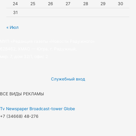
24
25
26
27
28
29
30
31
« Июл
МУП «Редакция газеты «Новости Радужного»
628462, ХМАО — Югра, г. Радужный,
мкр. 7, дом 32/1, офис 2
Служебный вход
ВСЕ ВИДЫ РЕКЛАМЫ
Tv
Newspaper
Broadcast-tower
Globe
+7 (34668) 48-276