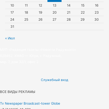
10
11
12
13
14
15
16
i
17
18
19
20
21
22
23
24
25
26
27
28
29
30
31
« Июл
МУП «Редакция газеты «Новости Радужного»
628462, ХМАО — Югра, г. Радужный,
мкр. 7, дом 32/1, офис 2
Служебный вход
ВСЕ ВИДЫ РЕКЛАМЫ
Tv
Newspaper
Broadcast-tower
Globe