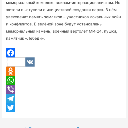
мемориальный комплекс воинам-интернационалистам. Но
жители выступили с инициативой создания парка. В нём
увековечат память земляков – участников локальных войн
и конфликтов. В зелёной зоне будут установлены
мемориальный камень, военный вертолет МИ-24, пушки,
памятник «Лебеди».
F
V
a
K
O
c
d
W
e
n
h
V
b
o
a
i
T
o
k
t
b
e
T
o
l
s
e
l
w
k