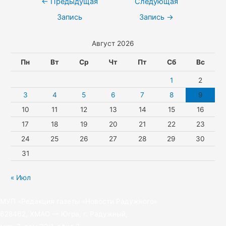
Навигация
←
Предыдущая
Следующая
a
A
r
e
i
по
Запись
Запись
→
s
p
g
t
записям
Август 2026
s
p
r
t
n
a
e
Пн
Вт
Ср
Чт
Пт
Сб
Вс
i
m
r
1
2
k
3
4
5
6
7
8
9
10
11
12
13
14
15
16
i
17
18
19
20
21
22
23
24
25
26
27
28
29
30
31
« Июл
МУП «Редакция газеты «Новости Радужного»
628462, ХМАО — Югра, г. Радужный,