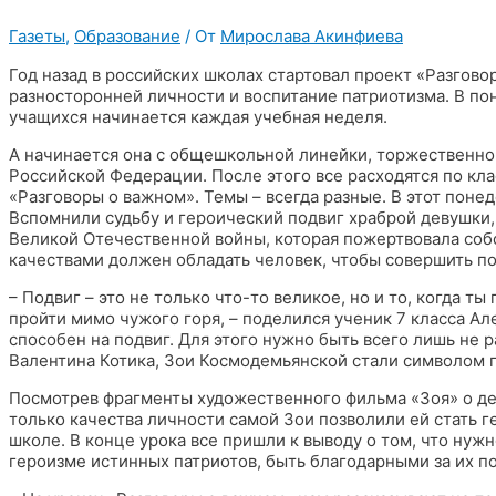
Газеты
,
Образование
/ От
Мирослава Акинфиева
Год назад в российских школах стартовал проект «Разгов
разносторонней личности и воспитание патриотизма. В по
учащихся начинается каждая учебная неделя.
А начинается она с общешкольной линейки, торжественно
Российской Федерации. После этого все расходятся по к
«Разговоры о важном». Темы – всегда разные. В этот поне
Вспомнили судьбу и героический подвиг храброй девушки,
Великой Отечественной войны, которая пожертвовала собо
качествами должен обладать человек, чтобы совершить по
– Подвиг – это не только что-то великое, но и то, когда т
пройти мимо чужого горя, – поделился ученик 7 класса Ал
способен на подвиг. Для этого нужно быть всего лишь не 
Валентина Котика, Зои Космодемьянской стали символом г
Посмотрев фрагменты художественного фильма «Зоя» о дет
только качества личности самой Зои позволили ей стать г
школе. В конце урока все пришли к выводу о том, что нуж
героизме истинных патриотов, быть благодарными за их по