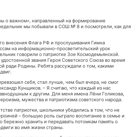
оры о важном», направленный на формирование
недельник мы побывали в СОШ № 8 и посмотрели, как для
го внесения Флага РФ и прослушивания Гимна
лассам на информационно-просветительский урок
дельник говорили о патриотке Зое Космодемьянской.
 удостоенной звания Героя Советского Союза во время
й ради Родины. Ребята рассуждали о том, какими
двиг.
ы превзошел себя, стал лучше, чем был вчера, не смог
ександр Кунщиков. – Я считаю, что каждый из нас
равнодушным к другим. Для меня имена Лёни Голикова,
ероизма, мужества и патриотизма советского народа.
стве патриотки, школьники убедились в том, что не
ероиней – большую роль сыграло воспитание в семье и
но бережно хранить и передавать потомкам память о
двиги во имя жизни страны.