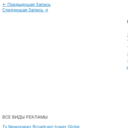
←
Предыдущая Запись
Следующая Запись
→
МУП «Редакция газеты «Новости Радужного»
628462, ХМАО — Югра, г. Радужный,
мкр. 7, дом 32/1, офис 2
ВСЕ ВИДЫ РЕКЛАМЫ
Tv
Newspaper
Broadcast-tower
Globe