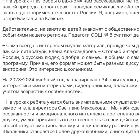
– На уроках «Разговоры о важном» нам рассказывают не тол
нашей природы, волонтерах, – поведал семиклассник Арт
знать о достопримечательностях России. Я, например, оче
озере Байкал и на Кавказе.
Действительно, на занятиях детей знакомят с общественн
событиями нашего региона. Педагоги СОШ № 8 считают д
– Сама всегда с интересом изучаю материал, прежде чем д
языка и литературы Елена Александрова. – Столько интерес
России, о русских людях, о добре, о семье… в общем, о са
программу. Причем, его формат может быть разным: диску
викторина. Это интересно школьникам.
На 2023-2024 учебный год запланировано 34 таких урока 
интерактивными материалами, видеороликами, плакатами, 
учетом возрастных особенностей.
– На уроках ребята учатся быть внимательными слушателя
заместитель директора Светлана Максакова. – Мы наблюда
осознанности и эмоционального интеллекта постепенно ра
других, умеют принимать ответственность за свои действия
способствуют эмоциональному и социальному развитию уч
Школьники становятся более дружелюбными, снисходитель