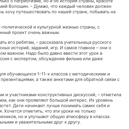
ько о патриотизме, но и об истории страны, красоте
емий Волошин. – Думаю, что каждый человек должен
нь хочу путешествовать по нашей стране, побывать на
о-политической и культурной жизнью страны, с
анный проект очень важным.
ать его ребятам, – рассказала учительница русского
ных историй, заданий, игр. И самое главное – они о
мом важном. Надо было давно ввести этот урок в
ссия с экспертом, обсуждение фильма или даже
для обучающихся 1–11-х классов с методическими и
презентациями, а также анкетами для обратной связи с
ми и участниками конструктивных дискуссий, – отметила
ем, как они проявляют большой интерес. Их уровень
стет. Дети начинают лучше понимать самих себя и
. Хочется отметить, что эти уроки не только
еников, но и улучшают общую атмосферу в классах.
ными и уважительными друг к другу.